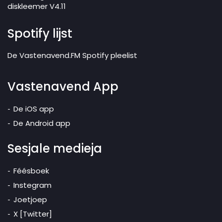
diskleemer V4.11
Spotify lijst
De Vastenavend.FM Spotify pleelist
Vastenavend App
De iOS app
De Android app
Sesjale medieja
Féésboek
Instegram
Joetjoep
X [Twitter]