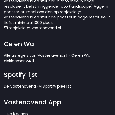
vastenavend.nl en stuur ok 'n foto mee in òòge
resolusie. 't Liefst 'n liggende foto (landscape) Agge 'n
pooster et, meel ons dan op reejaksie @
vastenavend.nl en stuur de pooster in òòge resolusie. 't
Liefst minimaal 1000 pixels
reejaksie @ vastenavend.nl
Oe en Wa
Alle uisregels van Vastenavend.nl - Oe en Wa
diskleemer V4.11
Spotify lijst
De Vastenavend.FM Spotify pleelist
Vastenavend App
De iOS app