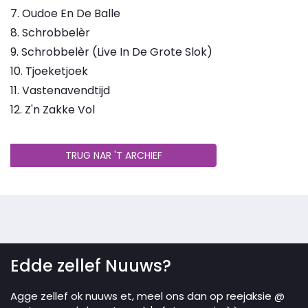
7. Oudoe En De Balle
8. Schrobbelèr
9. Schrobbelèr (Live In De Grote Slok)
10. Tjoeketjoek
11. Vastenavendtijd
12. Z'n Zakke Vol
TRUG NAR 'T ARCHIEF
Edde zellef Nuuws?
Agge zellef ok nuuws et, meel ons dan op reejaksie @